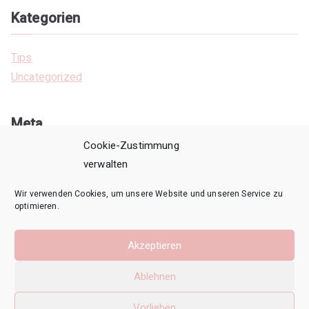
Kategorien
Tips
Uncategorized
Meta
Cookie-Zustimmung
Anmelden
verwalten
Eintrags-Feed
Wir verwenden Cookies, um unsere Website und unseren Service zu
Kommentar-Feed
optimieren.
WordPress.org
Akzeptieren
Ablehnen
Copyright © 2026
Anne Rosenberger
.
Vorlieben