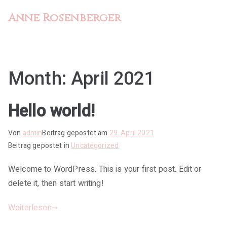
Zum
Anne Rosenberger
Inhalt
springen
Month:
April 2021
Hello world!
Von
admin
Beitrag gepostet am
29. April 2021
Beitrag gepostet in
Uncategorized
Welcome to WordPress. This is your first post. Edit or
delete it, then start writing!
Weiterlesen